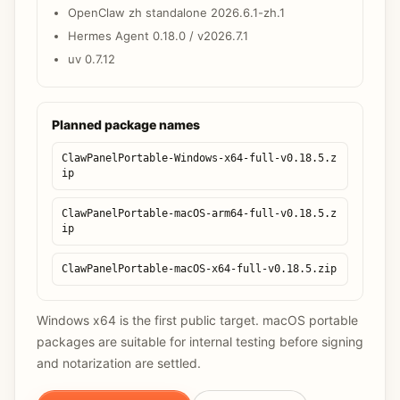
OpenClaw zh standalone 2026.6.1-zh.1
Hermes Agent 0.18.0 / v2026.7.1
uv 0.7.12
Planned package names
ClawPanelPortable-Windows-x64-full-v0.18.5.z
ip
ClawPanelPortable-macOS-arm64-full-v0.18.5.z
ip
ClawPanelPortable-macOS-x64-full-v0.18.5.zip
Windows x64 is the first public target. macOS portable
packages are suitable for internal testing before signing
and notarization are settled.