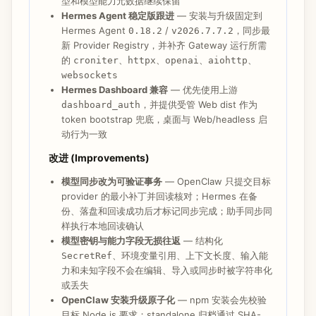
型和模型能力元数据继续保留
Hermes Agent 稳定版跟进
— 安装与升级固定到
Hermes Agent
/
，同步最
0.18.2
v2026.7.7.2
新 Provider Registry，并补齐 Gateway 运行所需
的
、
、
、
、
croniter
httpx
openai
aiohttp
websockets
Hermes Dashboard 兼容
— 优先使用上游
，并提供受管 Web dist 作为
dashboard_auth
token bootstrap 兜底，桌面与 Web/headless 启
动行为一致
改进 (Improvements)
模型同步改为可验证事务
— OpenClaw 只提交目标
provider 的最小补丁并回读核对；Hermes 在备
份、落盘和回读成功后才标记同步完成；助手同步同
样执行本地回读确认
模型密钥与能力字段无损往返
— 结构化
、环境变量引用、上下文长度、输入能
SecretRef
力和未知字段不会在编辑、导入或同步时被字符串化
或丢失
OpenClaw 安装升级原子化
— npm 安装会先校验
目标 Node.js 要求；standalone 归档通过 SHA-