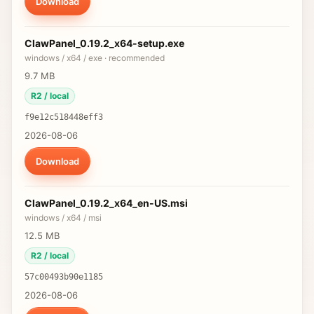
Download
ClawPanel_0.19.2_x64-setup.exe
windows / x64 / exe ·
recommended
9.7 MB
R2 / local
f9e12c518448eff3
2026-08-06
Download
ClawPanel_0.19.2_x64_en-US.msi
windows / x64 / msi
12.5 MB
R2 / local
57c00493b90e1185
2026-08-06