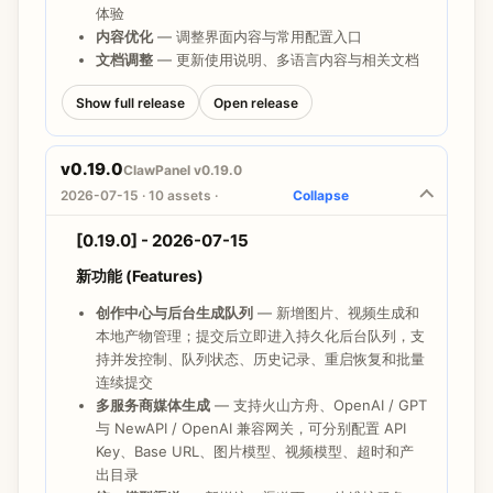
，不再污染控制台或阻断模型保存流程
false
体验
内容优化
— 调整界面内容与常用配置入口
Docker 镜像构建和运行失败
— 复用官方 Node 镜像内
文档调整
— 更新使用说明、多语言内容与相关文档
置用户，避免 Alpine UID/GID 1000 冲突；补齐 Web
API、运行时模块和
静态资源，生产镜像可完
public
Show full release
Open release
整构建并加载页面资源
Hermes Profile 信息缺失
— 修复新版
profile
v0.19.0
ClawPanel v0.19.0
输出被旧表格解析器过滤的问题，并保持桌面端
list
2026-07-15 · 10 assets ·
Collapse
与 Web 端解析行为一致
[0.19.0] - 2026-07-15
安全 (Security)
新功能 (Features)
PostCSS 构建依赖升级
— 锁定到
，修复受
8.5.25
控
在缺少
时可能读取任
sourceMappingURL
from
创作中心与后台生成队列
— 新增图片、视频生成和
意
文件的问题；
当前为 0
.map
npm audit
本地产物管理；提交后立即进入持久化后台队列，支
vulnerabilities
持并发控制、队列状态、历史记录、重启恢复和批量
连续提交
Rust 网络与序列化依赖升级
—
更新到
quinn-proto
多服务商媒体生成
— 支持火山方舟、OpenAI / GPT
，修复乱序流重组可能造成的远程内存耗
0.11.15
与 NewAPI / OpenAI 兼容网关，可分别配置 API
尽；
更新到
，修复空序列或
serde_with
3.21.0
Key、Base URL、图片模型、视频模型、超时和产
Map 条目序列化 panic
出目录