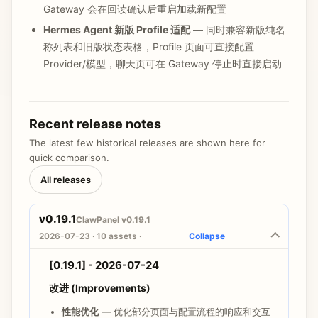
Gateway 会在回读确认后重启加载新配置
Hermes Agent 新版 Profile 适配
— 同时兼容新版纯名
称列表和旧版状态表格，Profile 页面可直接配置
Provider/模型，聊天页可在 Gateway 停止时直接启动
改进 (Improvements)
LM Studio 上下文长度可编辑
— 模型编辑器新增
Recent release notes
字段，不再固定为
；保存
contextTokens
50000
The latest few historical releases are shown here for
后同步到主配置和所有 Agent，并在刷新后正确回显
quick comparison.
Linux Web 自定义端口
— 原生部署支持
All releases
/
，Docker 与
CLAWPANEL_PORT
PANEL_PORT
Compose 的监听端口和健康检查会跟随
配置
PORT
v0.19.1
ClawPanel v0.19.1
Hermes Profile 移动端布局
— Profile 操作区支持自动
2026-07-23 · 10 assets ·
Collapse
换行，按钮满足移动端触控高度并消除横向溢出
[0.19.1] - 2026-07-24
修复 (Fixes)
Web Gateway 探测返回 HTTP 500
改进 (Improvements)
— 移除 ESM 运行
时残留的
，端口关闭时稳定返回
require('net')
性能优化
— 优化部分页面与配置流程的响应和交互