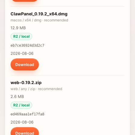
ClawPanel_0.19.2_x64.dmg
macos / x64 / dmg ·
recommended
12.9 MB
R2 / local
eb7ce36924d3d2c7
2026-08-06
Download
web-0.19.2.zip
web / any / zip ·
recommended
2.6 MB
R2 / local
ed469aaa1ef17fa8
2026-08-06
Download