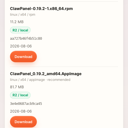
ClawPanel-0.19.2-1.x86_64.rpm
linux / x64 / rpm
11.2 MB
R2 / local
aa727b46f4b51c80
2026-08-06
Download
ClawPanel_0.19.2_amd64.AppImage
linux / x64 / appimage ·
recommended
81.7 MB
R2 / local
3e4e0687acb9ca45
2026-08-06
Download