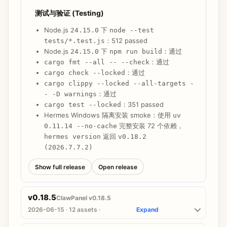
测试与验证 (Testing)
Node.js
下
24.15.0
node --test
：512 passed
tests/*.test.js
Node.js
下
：通过
24.15.0
npm run build
：通过
cargo fmt --all -- --check
：通过
cargo check --locked
cargo clippy --locked --all-targets -
：通过
- -D warnings
：351 passed
cargo test --locked
Hermes Windows 隔离安装 smoke：使用
uv
完整安装 72 个依赖，
0.11.14 --no-cache
返回
hermes version
v0.18.2
(2026.7.7.2)
Show full release
Open release
v0.18.5
ClawPanel v0.18.5
2026-06-15 · 12 assets ·
Expand