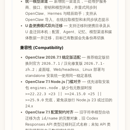
统一模型渠道
— 新增统一渠道页，一处维护服务
测试与验证 (Testing)
商、接口、密钥和模型列表，并显式同步到
OpenClaw、Hermes 与晴辰助手；支持从
：537 passed
node --test tests/*.test.js
OpenClaw 导入、在线拉取模型和未同步状态提示
：通过
npm run build
U 盘便携模式双向迁移
— 支持迁移到便携目录及从
、
cargo fmt --all -- --check
cargo check
U 盘迁回本机；配置、Agent、记忆、模型渠道和媒
、
--locked
体数据一并迁移，目标已有数据会先备份再切换
cargo clippy --locked --all-
、
targets -- -D warnings
cargo test --
兼容性 (Compatibility)
：通过
locked
OpenClaw 2026.7.1 稳定版适配
— 推荐稳定版切
本地生产 Web Playwright：OpenClaw 核心路由、LM
换到官方
/ 汉化修复版
2026.7.1
2026.7.1-
Studio 配置同步、Hermes Gateway/Profile 和移动端
；桌面端、Web/headless、Linux 部署与
zh.2
布局全部通过，页面错误、HTTP 500、失败请求和控
standalone 安装统一使用同一稳定基线
制台错误均为 0
OpenClaw 7.1 Node.js 门槛对齐
— 优先读取安装
包
，缺少包元数据时按
engines.node
Linux Docker 实测：镜像构建、OpenClaw CLI、LM
>=22.22.3 <23 || >=24.15.0 <25 ||
Studio
写入/Agent 同步/刷新回
50000 → 196608
兜底，避免误放行 Node.js 23 或过旧的
>=25.9.0
读、自定义端口及健康检查全部通过
24.x
OpenClaw 7.1 配置契约对齐
— 旧字符串模型自动
迁移为含
的完整对象，旧 Codex
id/name
Responses API 类型迁移到正式名称；未知 API 类