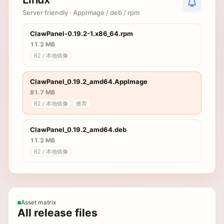
Server friendly · AppImage / deb / rpm
ClawPanel-0.19.2-1.x86_64.rpm
11.2 MB
R2 / 本地镜像
ClawPanel_0.19.2_amd64.AppImage
81.7 MB
R2 / 本地镜像
推荐
ClawPanel_0.19.2_amd64.deb
11.2 MB
R2 / 本地镜像
Asset matrix
All release files