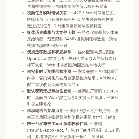
片和视频提交不再阻塞页面等待云端任务结束
视频任务瞬时错误失联
— 429 / 5xx 时保留任务并
继续轮询；已有服务商任务 ID 的失败任务可恢复，
无法识别任务 ID 时也保留原始响应供排查
媒体历史膨胀与大文件卡顿
— 持久化前裁剪大体积
原始响应，预览限制 64MB 并限制缓存数量；跨端
视频状态解析保持一致
便携迁移数据和状态异常
— 媒体配置与历史跟随
OpenClaw 数据迁移，失败会显示原因并保持原目
标可恢复；Web 多实例查询固定在本地执行
未安装时反复跳回检测页
— 安装失败不再强制重置
向导；窗口聚焦只在后台更新检测结果，API Key /
配置错误改为页面内持续展示
默认密码无提示挡住登录
— 使用出厂密码
123456
时，桌面与 Web 锁定页均直接提示并预填，登录后
引导立即修改
移动端语言菜单点穿
— 关闭状态不再拦截点击，切
换语言后同步收起菜单和侧栏并更新
html lang
跨平台发布被 Tauri 版本校验拦截
— 前端
与 Rust Tauri 同步到
系
@tauri-apps/api
2.11
列，并增加锁文件主次版本一致性回归测试