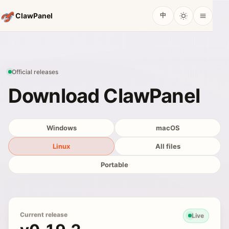
ClawPanel
中
Official releases
Download ClawPanel
Windows
macOS
Linux
All files
Portable
Current release
Live