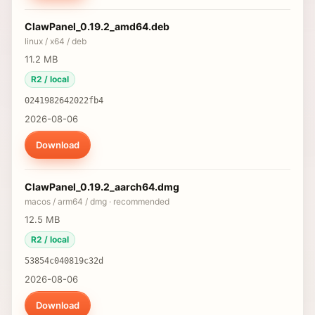
ClawPanel_0.19.2_amd64.deb
linux / x64 / deb
11.2 MB
R2 / local
0241982642022fb4
2026-08-06
Download
ClawPanel_0.19.2_aarch64.dmg
macos / arm64 / dmg ·
recommended
12.5 MB
R2 / local
53854c040819c32d
2026-08-06
Download