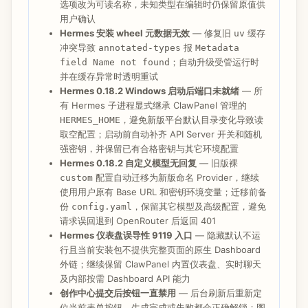
选项改为可读名称，未知类型在编辑时仍保留原值供
用户确认
Hermes 安装 wheel 元数据无效
— 修复旧
缓存
uv
冲突导致
报
annotated-types
Metadata
；自动升级受管运行时
field Name not found
并在缓存异常时透明重试
Hermes 0.18.2 Windows 启动后端口未就绪
— 所
有 Hermes 子进程显式继承 ClawPanel 管理的
，避免新版平台默认目录变化导致读
HERMES_HOME
取空配置；启动前自动补齐 API Server 开关和随机
强密钥，并保留已有合格密钥与其它环境配置
Hermes 0.18.2 自定义模型无回复
— 旧版裸
配置自动迁移为新版命名 Provider，继续
custom
使用用户原有 Base URL 和密钥环境变量；迁移前备
份
，保留其它模型及高级配置，避免
config.yaml
请求误回退到 OpenRouter 后返回 401
Hermes 仪表盘误导性 9119 入口
— 隐藏默认不运
行且当前安装包不提供完整页面的原生 Dashboard
外链；继续保留 ClawPanel 内置仪表盘、实时聊天
及内部按需 Dashboard API 能力
创作中心提交后按钮一直禁用
— 后台刷新后重新定
位当前表单按钮，生成完成或失败都会正确解锁；图