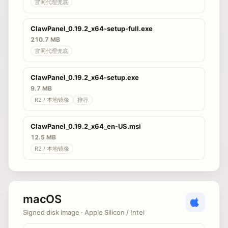
官网代理兜底
ClawPanel_0.19.2_x64-setup-full.exe
210.7 MB
官网代理兜底
ClawPanel_0.19.2_x64-setup.exe
9.7 MB
R2 / 本地镜像
推荐
ClawPanel_0.19.2_x64_en-US.msi
12.5 MB
R2 / 本地镜像
macOS
Signed disk image · Apple Silicon / Intel