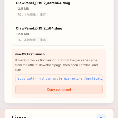
ClawPanel_0.19.2_aarch64.dmg
12.5 MB
R2 / 本地镜像
推荐
ClawPanel_0.19.2_x64.dmg
12.9 MB
R2 / 本地镜像
推荐
macOS first launch
If macOS blocks first launch, confirm the package came
from the official download page, then open Terminal and
run:
sudo xattr -rd com.apple.quarantine /Applications/Claw
Copy command
Linux