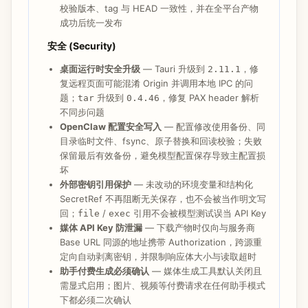
校验版本、tag 与 HEAD 一致性，并在全平台产物
成功后统一发布
安全 (Security)
桌面运行时安全升级
— Tauri 升级到
，修
2.11.1
复远程页面可能混淆 Origin 并调用本地 IPC 的问
题；
升级到
，修复 PAX header 解析
tar
0.4.46
不同步问题
OpenClaw 配置安全写入
— 配置修改使用备份、同
目录临时文件、fsync、原子替换和回读校验；失败
保留最后有效备份，避免模型配置保存导致主配置损
坏
外部密钥引用保护
— 未改动的环境变量和结构化
SecretRef 不再阻断无关保存，也不会被当作明文写
回；
/
引用不会被模型测试误当 API Key
file
exec
媒体 API Key 防泄漏
— 下载产物时仅向与服务商
Base URL 同源的地址携带 Authorization，跨源重
定向自动剥离密钥，并限制响应体大小与读取超时
助手付费生成必须确认
— 媒体生成工具默认关闭且
需显式启用；图片、视频等付费请求在任何助手模式
下都必须二次确认