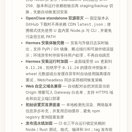
256、版本和运行依赖校验后再 staging/backup 切
换，失败自动恢复旧安装
OpenClaw standalone 双源容灾
— 固定版本从
GitHub 下载时不再依赖 CDN
；便
latest.json
携模式优先使用 U 盘内置 Node.js 与 CLI，并避免
污染宿主机 PATH
Hermes 安装体验完善
— 安装与升级日志实时输
出，支持 PyPI / Git 镜像、断点续行和可操作错误提
示；环境异常时停留等待用户处理，不再自动跳页
Hermes 安装运行时加固
— 桌面端受管
更新到
uv
，拒绝早于
的缓存冲突版本；
0.11.28
0.11.24
wheel 元数据或分发缓存异常时自动使用隔离缓存
重试，Web/headless 同步采用相同恢复策略
Web 自定义域名兼容
— 自动配对会把浏览器当前
Origin 增量写入 Gateway 白名单，支持 HTTPS 域
名和自定义端口部署
初始设置页首屏提速
— 本地检测先渲染、网络版本
信息异步补充，并复用启动缓存，避免 npm
registry 查询阻塞首屏
发布流水线加固
— CI 在三平台运行锁定依赖的
Node / Rust 测试、格式、编译和 lint；tag 发布前