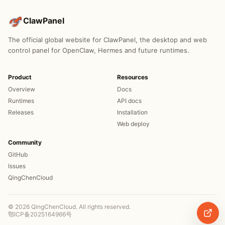
ClawPanel
The official global website for ClawPanel, the desktop and web
control panel for OpenClaw, Hermes and future runtimes.
Product
Resources
Overview
Docs
Runtimes
API docs
Releases
Installation
Web deploy
Community
GitHub
Issues
QingChenCloud
© 2026 QingChenCloud. All rights reserved.
鄂ICP备2025164966号
qt.coo