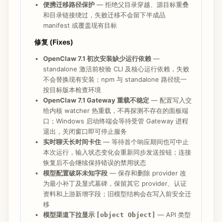
便携迁移路径保护
— 拒绝父目录穿越、源目标重叠
和目录链接绕过，失败迁移不会留下半成品
manifest 或覆盖现有目标
修复 (Fixes)
OpenClaw 7.1 初次安装缺少运行依赖
—
standalone 激活前校验 CLI 及核心运行依赖，失败
不会替换现有安装；npm 与 standalone 路径统一
按目标版本检查环境
OpenClaw 7.1 Gateway 重载不稳定
— 配置写入交
给内核 watcher 热重载，不再探测不存在的面板端
口；Windows 启动终端会等待受管 Gateway 进程
退出，关闭窗口即可停止服务
实时聊天长时间卡住
— 等待首个响应期间也可中止
本次运行，输入状态变化会重新同步发送按钮；连接
恢复后不会继续保持错误的禁用状态
模型配置破坏未知字段
— 保存和删除 provider 改
为最小补丁及显式墓碑，保留其它 provider、认证
资料和上游新增字段；旧模型结构会在写入前安全迁
移
模型渠道下拉显示
— API 类型
[object Object]