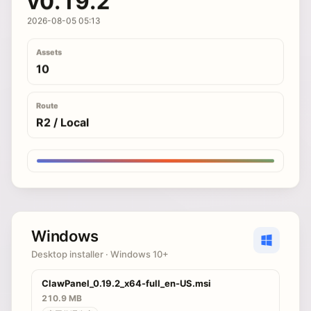
v0.19.2
2026-08-05 05:13
Assets
10
Route
R2 / Local
Windows
Desktop installer · Windows 10+
ClawPanel_0.19.2_x64-full_en-US.msi
210.9 MB