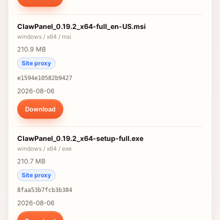
ClawPanel_0.19.2_x64-full_en-US.msi
windows / x64 / msi
210.9 MB
Site proxy
e1594e10582b9427
2026-08-06
Download
ClawPanel_0.19.2_x64-setup-full.exe
windows / x64 / exe
210.7 MB
Site proxy
8faa53b7fcb3b384
2026-08-06